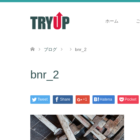
ホーム
ブログ
bnr_2
bnr_2
Tweet
Share
+1
Hatena
Pocket