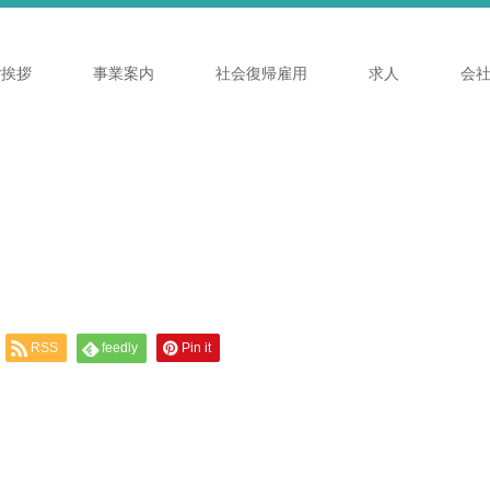
ご挨拶
事業案内
社会復帰雇用
求人
会
RSS
feedly
Pin it