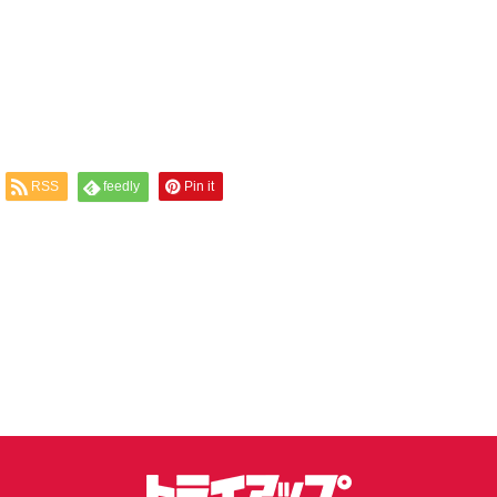
RSS
feedly
Pin it