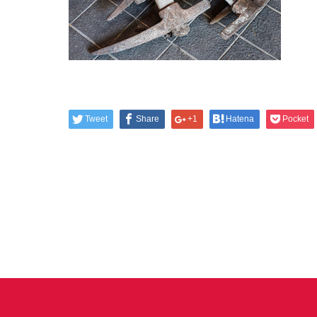
Tweet
Share
+1
Hatena
Pocket