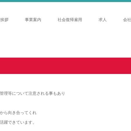
ご挨拶
事業案内
社会復帰雇用
求人
会
管理等について注意される事もあり
から向き合ってくれ
活躍できています。